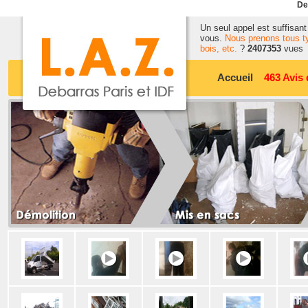
De
Un seul appel est suffisan
vous.
Nous prenons tous typ
bois, etc.
?
2407353
vues
Accueil